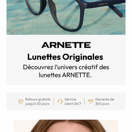
Retours gratuits
Service
Garantie de
jusqu’à 30 jours
client 24/7
365 jours