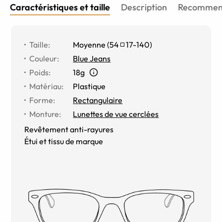
Caractéristiques et taille
Description
Recommend
Taille
:
Moyenne
(
54
17
-
140
)
Couleur
:
Blue Jeans
Poids
:
18g
Matériau
:
Plastique
Forme
:
Rectangulaire
Monture
:
Lunettes de vue cerclées
Revêtement anti-rayures
Étui et tissu de marque