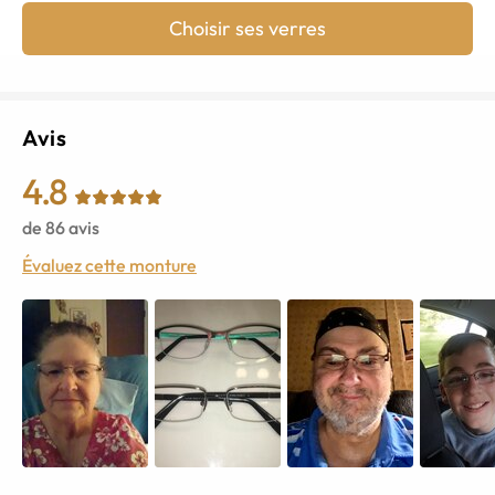
Choisir ses verres
Avis
4.8
de
86
avis
Évaluez cette monture