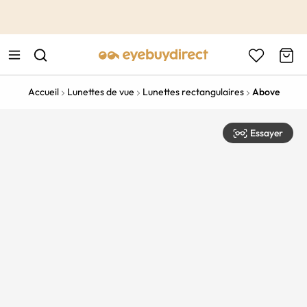
This is the Promotion Bar Text placeholder, loading promotion
data...
Accueil
Lunettes de vue
Lunettes rectangulaires
Above
Essayer