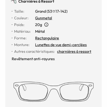
Charnières à Ressort
Taille
:
Grand
(
53
17
-
142
)
Couleur
:
Gunmetal
Poids
:
20g
Matériau
:
Métal
Forme
:
Rectangulaire
Monture
:
Lunettes de vue demi-cerclées
Autres caractéristiques
:
charnières à ressort
Revêtement anti-rayures