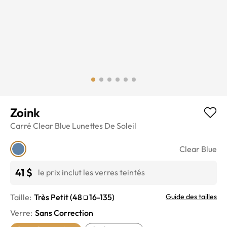
Zoink
Carré
Clear Blue
Lunettes De Soleil
Clear Blue
41 $
le prix inclut les verres teintés
Taille:
Très Petit
(
48
16
-
135
)
Guide des tailles
Verre
:
Sans Correction