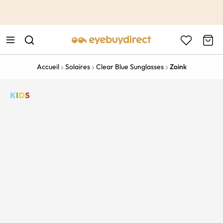
This is the Promotion Bar Text placeholder, loading promotion
data...
Accueil
Solaires
Clear Blue Sunglasses
Zoink