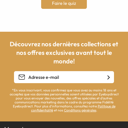
Faire le quiz
Découvrez nos dernières collections et
nos offres exclusives avant tout le
monde!
*En vous inscrivant, vous confirmez que vous avez au moins 18 ans et
acceptez que vos données personnelles soient utilisées par Eyebuydirect
pour vous envoyer des nouvelles, des offres spéciales et d'autres
communications marketing dans le cadre du programme Fidélité
Eyebuydirect. Pour plus d'informations, consultez notre
Politique de
confidentialité
et nos
Conditions générales
.