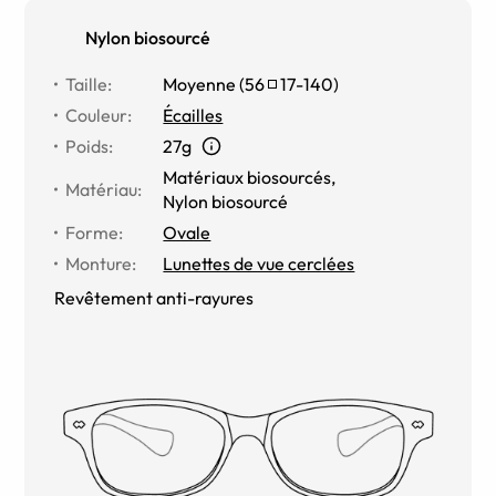
Nylon biosourcé
Taille
:
Moyenne
(
56
17
-
140
)
Couleur
:
Écailles
Poids
:
27g
Matériaux biosourcés
,
Matériau
:
Nylon biosourcé
Forme
:
Ovale
Monture
:
Lunettes de vue cerclées
Revêtement anti-rayures