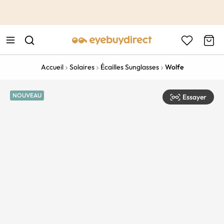
This is the Promotion Bar Text placeholder, loading promotion
data...
Accueil
Solaires
Écailles Sunglasses
Wolfe
NOUVEAU
Essayer