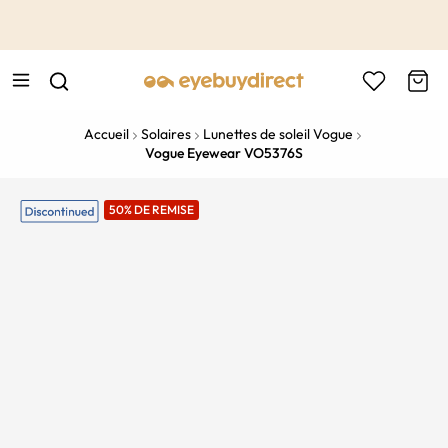
This is the Promotion Bar Text placeholder, loading promotion
data...
Accueil
Solaires
Lunettes de soleil Vogue
Vogue Eyewear VO5376S
50% DE REMISE