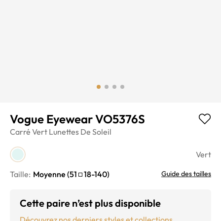
Vogue Eyewear VO5376S
Carré
Vert
Lunettes De Soleil
Vert
Taille:
Moyenne
(
51
18
-
140
)
Guide des tailles
Cette paire n’est plus disponible
Découvrez nos derniers styles et collections