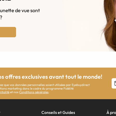
lunette de vue sont
s?
os offres exclusives avant tout le monde!
ez que vos données personnelles soient utilisées par Eyebuydirect
cations marketing dans le cadre du programme Fidélité
ntialité
et nos
Conditions générales
.
r
Conseils et Guides
À pr