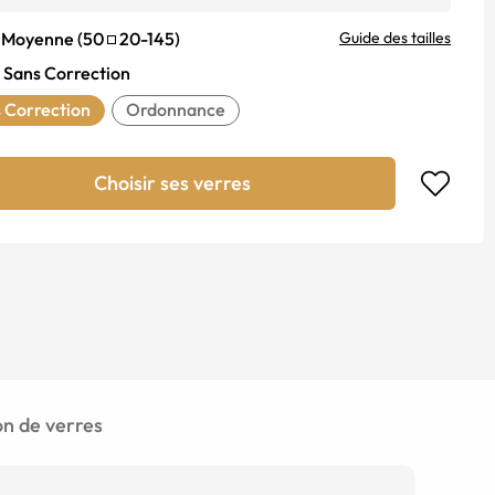
Moyenne
(
50
20
-
145
)
Guide des tailles
Sans Correction
 Correction
Ordonnance
Choisir ses verres
 de verres