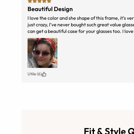
Beautiful Design
I love the color and she shape of this frame, it’s ve
just crazy, I’ve never bought such great value glas
can get a beautiful case for your glasses too. I lo
Utile (6)
Fit & Style 