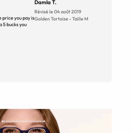
Damla T.
Révisé le 04 août 2019
e price you pay is
Golden Tortoise
-
Taille
M
a 5 bucks you