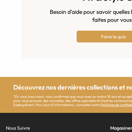
Besoin d’aide pour savoir quelles 
faites pour vou
Faire le quiz
Découvrez nos dernières collections et n
*En vous inscrivant, vous confirmez que vous avez au moins 18 ans et accept
pour vous envoyer des nouvelles, des offres spéciales et d'autres communi
Eyebuydirect. Pour plus d'informations, consultez notre
Politique de confide
Nous Suivre
Magasine