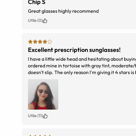
Chip S
Great glasses highly recommend
Utile (0)
Excellent prescription sunglasses!
I have a little wide head and hesitating about buying 
ordered mine in tortoise with gray tint, moderate/h
doesn't slip. The only reason I'm giving it 4 stars i
with the gray tint. Other than that I really recomme
Utile (11)