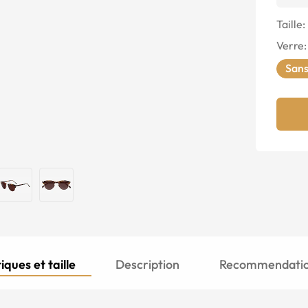
Taille:
Verre
:
Sans
iques et taille
Description
Recommendation