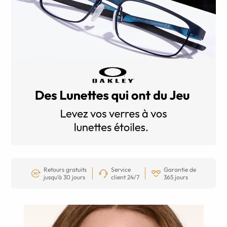
Retours gratuits
Service
Garantie de
jusqu’à 30 jours
client 24/7
365 jours