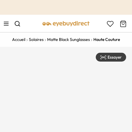
This is the Promotion Bar Text placeholder, loading promotion
data...
Accueil
Solaires
Matte Black Sunglasses
Haute Couture
Essayer