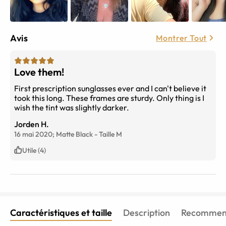
Avis
Montrer Tout
Love them!
First prescription sunglasses ever and I can't believe it
took this long. These frames are sturdy. Only thing is I
wish the tint was slightly darker.
Jorden H.
16 mai 2020;
Matte Black
-
Taille
M
Utile (4)
Caractéristiques et taille
Description
Recommend