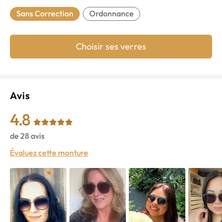
Sans Correction
Ordonnance
Choisir ses verres
Avis
4.8
de
28
avis
Évaluez cette monture