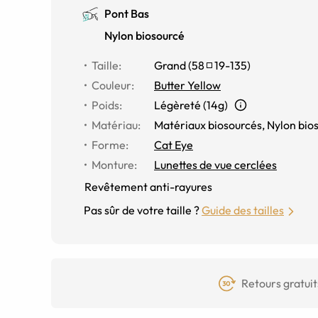
Pont Bas
Nylon biosourcé
Taille
:
Grand
(
58
19
-
135
)
Couleur
:
Butter Yellow
Poids
:
Légèreté (14g)
Matériau
:
Matériaux biosourcés
,
Nylon bio
Forme
:
Cat Eye
Monture
:
Lunettes de vue cerclées
Revêtement anti-rayures
Pas sûr de votre taille ?
Guide des tailles
Retours gratuit