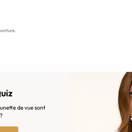
monture.
Quiz
lunette de vue sont
s?