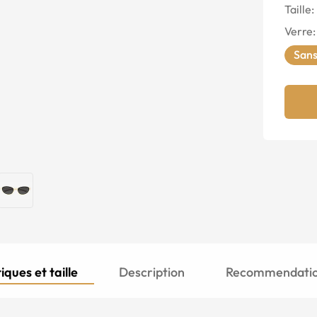
Taille:
Verre
:
Sans
iques et taille
Description
Recommendation