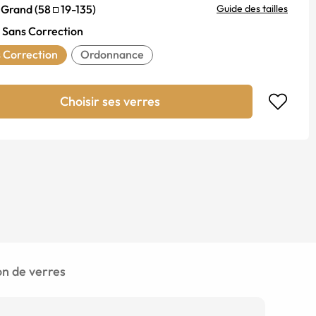
Grand
(
58
19
-
135
)
Guide des tailles
Sans Correction
 Correction
Ordonnance
Choisir ses verres
 de verres