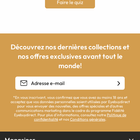
Faire le quiz
Découvrez nos dernières collections et
nos offres exclusives avant tout le
monde!
*En vous inscrivant, vous confirmez que vous avez au moins 18 ans et
acceptez que vos données personnelles soient utilisées par Eyebuydirect
pour vous envoyer des nouvelles, des offres spéciales et d'autres
communications marketing dans le cadre du programme Fidélité
Eyebuydirect. Pour plus d'informations, consultez notre
Politique de
confidentialité
et nos
Conditions générales
.
Magasiner