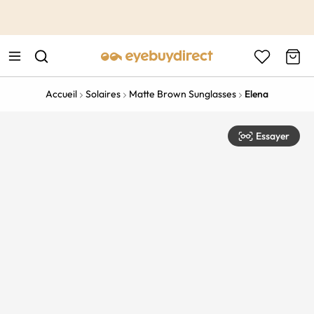
This is the Promotion Bar Text placeholder, loading promotion
data...
Accueil
Solaires
Matte Brown Sunglasses
Elena
Essayer