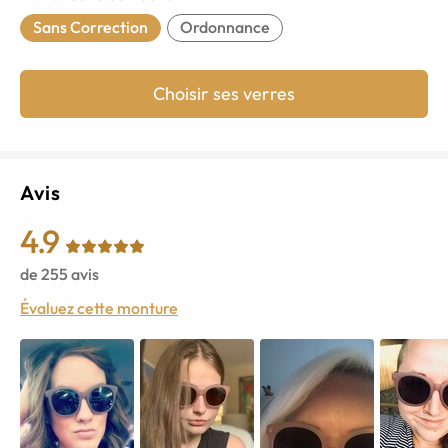
Sans Correction
Ordonnance
Choisir ses verres
Avis
4.9
de
255
avis
Évaluez cette monture