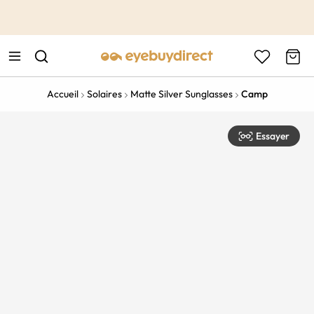
This is the Promotion Bar Text placeholder, loading promotion
data...
Accueil
Solaires
Matte Silver Sunglasses
Camp
Essayer