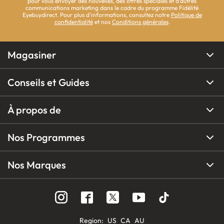
pour vous envoyer des nouvelles, des offres spéciales et d'autres
communications marketing dans le cadre du programme Fidélité
Eyebuydirect. Pour plus d'informations, consultez notre
Politique de
confidentialité
et nos
Conditions générales
.
Magasiner
Conseils et Guides
À propos de
Nos Programmes
Nos Marques
Region
:
US
CA
AU