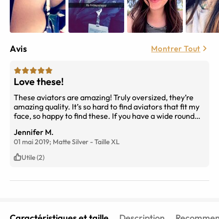
Avis
Montrer Tout
Love these!
These aviators are amazing! Truly oversized, they’re
amazing quality. It’s so hard to find aviators that fit my
face, so happy to find these. If you have a wide round
face like me, these are for you!! I’m thinking of ordering
Jennifer M.
another pair with the green faded lens.
01 mai 2019;
Matte Silver
-
Taille
XL
Utile (2)
Caractéristiques et taille
Description
Recommend