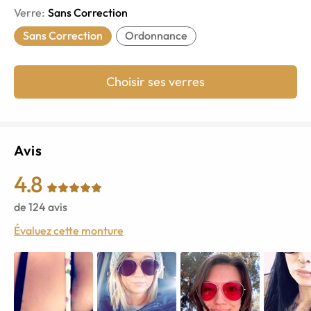
Verre
:
Sans Correction
Sans Correction
Ordonnance
Choisir ses verres
Avis
4.8
de
124
avis
Évaluez cette monture