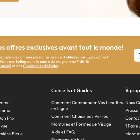
os offres exclusives avant tout le monde!
ez que vos données personnelles soient utilisées par Eyebuydirect
cations marketing dans le cadre du programme Fidélité
ntialité
et nos
Conditions générales
.
r
Conseils et Guides
À prop
Femme
Comment Commander Vos Lunettes
Nous C
en Ligne
Homme
Presse
Comment Choisir Ses Verres
Bon Prix
Contac
Montures et Formes de Visage
 vue
1 Paire
Aide et FAQ
mière Bleue
Montur
Essayage Virtuel