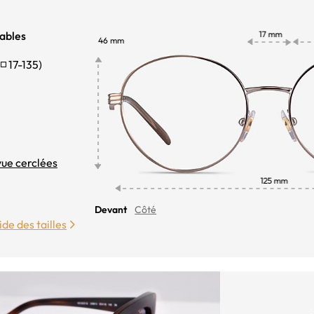
ables
17-135
)
vue cerclées
Devant
Côté
de des tailles