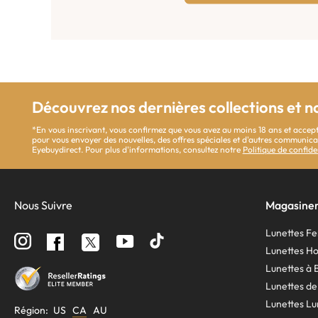
Découvrez nos dernières collections et n
*En vous inscrivant, vous confirmez que vous avez au moins 18 ans et accept
pour vous envoyer des nouvelles, des offres spéciales et d'autres communi
Eyebuydirect. Pour plus d'informations, consultez notre
Politique de confide
Nous Suivre
Magasine
Lunettes 
Suivez
Follow
Suivez
nous
us
nous
Lunettes 
sur
on
sur
Instagram
YouTube
Facebook
Lunettes à 
Lunettes de
Lunettes Lu
Région:
US
CA
AU