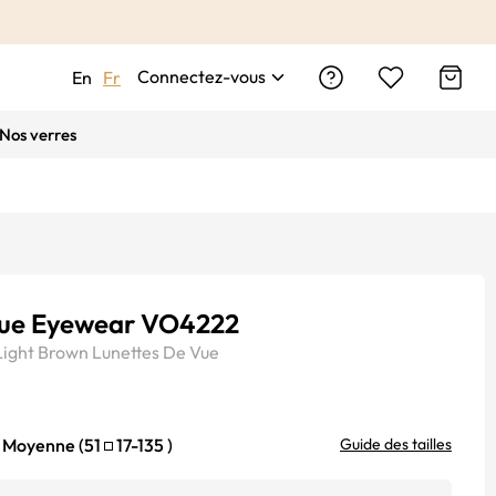
Connectez-vous
En
Fr
Nos verres
ue Eyewear VO4222
Light Brown
Lunettes De Vue
Moyenne (
51
17-135
)
Guide des tailles