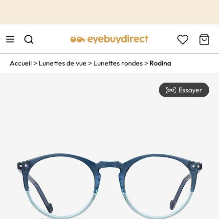
This is the Promotion Bar Text placeholder, loading promotion
data...
Accueil
Lunettes de vue
Lunettes rondes
Rodina
>
>
>
Essayer