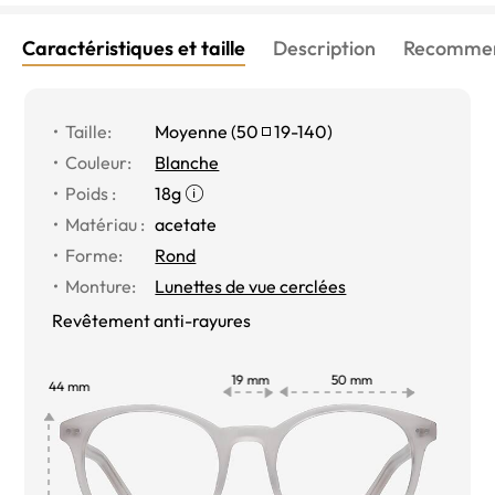
Caractéristiques et taille
Description
Recommen
Taille:
Moyenne (
50
19-140
)
Couleur:
Blanche
Poids :
18g
Matériau :
acetate
Forme:
Rond
Monture:
Lunettes de vue cerclées
Revêtement anti-rayures