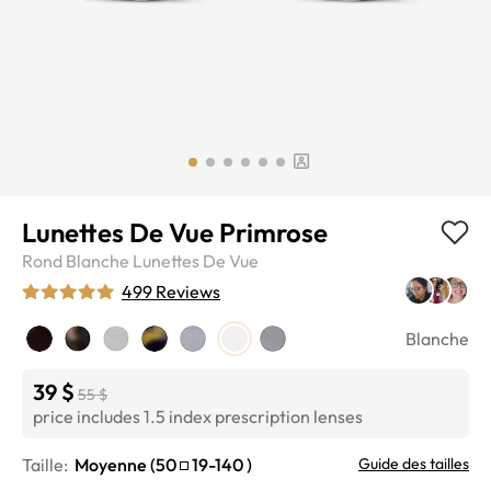
Lunettes De Vue Primrose
Rond
Blanche
Lunettes De Vue
499 Reviews
Blanche
39 $
55 $
price includes 1.5 index prescription lenses
Taille:
Moyenne (
50
19-140
)
Guide des tailles