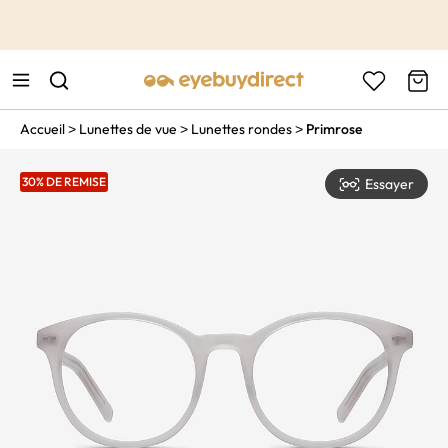
This is the Promotion Bar Text placeholder, loading promotion
data...
Accueil
Lunettes de vue
Lunettes rondes
Primrose
>
>
>
30% DE REMISE
Essayer