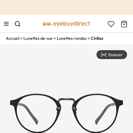
This is the Promotion Bar Text placeholder, loading promotion
data...
Accueil
Lunettes de vue
Lunettes rondes
Chillax
>
>
>
Essayer