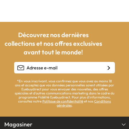
Découvrez nos dernières
collections et nos offres exclusives
avant tout le monde!
*En vous inscrivant, vous confirmez que vous avez au moins 18
ans et acceptez que vos données personnelles soient utilisées par
Eyebuydirect pour vous envoyer des nouvelles, des offres
spéciales et d'autres communications marketing dans le cadre du
programme Fidélité Eyebuydirect. Pour plus d'informations,
consultez notre
Politique de confidentialité
et nos
Conditions
générales
.
Magasiner