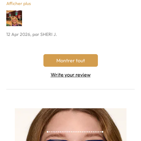
box they fit perfectly and there was no adjustment period
Afficher plus
necessary with my new prescription.
12 Apr 2026, par SHERI J.
Montrer tout
Write your review