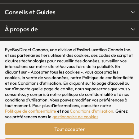
Conseils et Guides
À propos de
Nos Programmes
EyeBuyDirect Canada, une division d'EssilorLuxottica Canada Inc.
et ses partenaires tiers utilisent des cookies, des codes de script et
d'autres technologies pour recueillir des données, surveiller vos
Nos Marques
interactions sur notre site et/ou vous faire de la publicité. En
cliquant sur « Accepter tous les cookies », vous acceptez les
cookies, la vente de vos données, notre Politique de confidentialité
et nos Conditions d'utilisation. En cliquant sur la page d'accueil ou
Suivez
Follow
Suivez
nous
us
nous
sur n'importe quelle page de ce site, nous supposerons que vous y
sur
on
sur
Instagram
YouTube
Facebook
consentez, y compris à notre politique de confidentialité et à nos
Région:
US
CA
AU
conditions d'utilisation. Vous pouvez modifier vos préférences à
tout moment. Pour plus d'informations, consultez notre
Politique de confidentialité
Politique de confidentialité
et nos
Conditions d'utilisation
. Gérez
vos préférences dans le
gestionnaire de cookies
.
Conditions générales d’utilisation
Ne pas vendre ou partager mes informations personnelles
Tout accepter
Change language:
English
Français