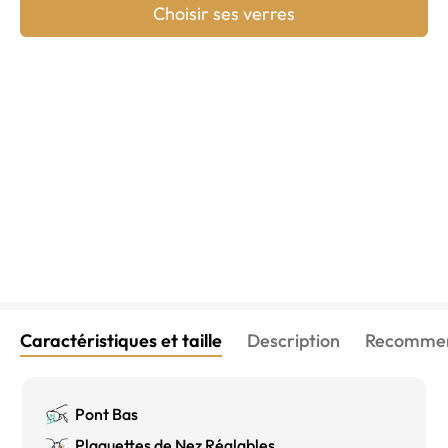
Choisir ses verres
Caractéristiques et taille
Description
Recommen
Pont Bas
Plaquettes de Nez Réglables