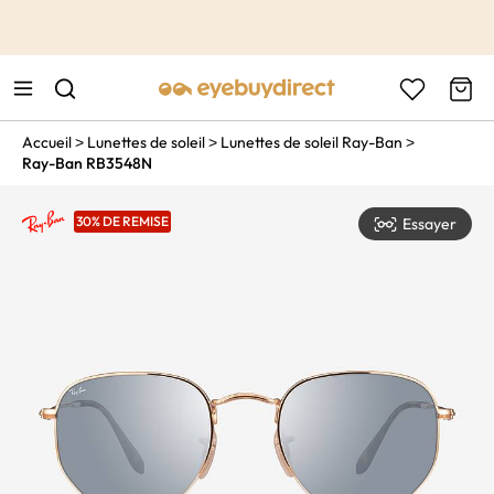
This is the Promotion Bar Text placeholder, loading promotion
data...
Accueil
Lunettes de soleil
Lunettes de soleil Ray-Ban
>
>
>
Ray-Ban RB3548N
30% DE REMISE
Essayer