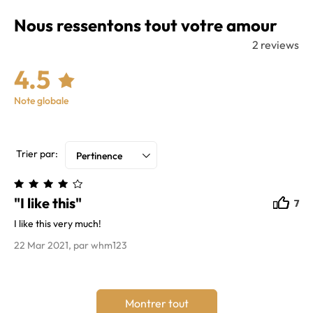
Nous ressentons tout votre amour
2 reviews
4.5
Note globale
Trier par:
Pertinence
"I like this"
7
7
I like this very much!
22 Mar 2021, par whm123
Montrer tout