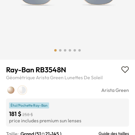
Ray-Ban RB3548N
Géométrique
Arista Green
Lunettes De Soleil
Arista Green
Étui/Pochette Ray-Ban
181 $
258 $
price includes premium sun lenses
Taille:
Grand (
51
21-145
)
Guide des tailles